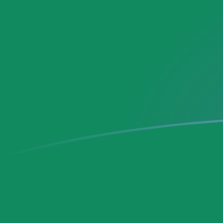
今すぐサインアップ
今日のADAからMXNの為替レート
Cardano を メキシコペソ に換算する
Rate information of ADA/MXN
currency pair
メキシコペソ
MXN
Cardano
ADA
1
ADA
3.43045
MXN
5
ADA
17.1522
MXN
10
ADA
34.3045
MXN
25
ADA
85.7612
MXN
50
ADA
171.522
MXN
100
ADA
343.045
MXN
500
ADA
1,715.22
MXN
1,000
ADA
3,430.45
MXN