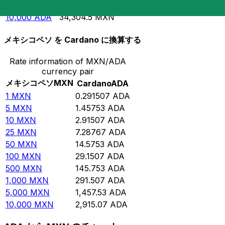
5,000
ADA
17,152.2
MXN
10,000
ADA
34,304.5
MXN
メキシコペソ を Cardano に換算する
Rate information of MXN/ADA
currency pair
メキシコペソ
MXN
Cardano
ADA
1
MXN
0.291507
ADA
5
MXN
1.45753
ADA
10
MXN
2.91507
ADA
25
MXN
7.28767
ADA
50
MXN
14.5753
ADA
100
MXN
29.1507
ADA
500
MXN
145.753
ADA
1,000
MXN
291.507
ADA
5,000
MXN
1,457.53
ADA
10,000
MXN
2,915.07
ADA