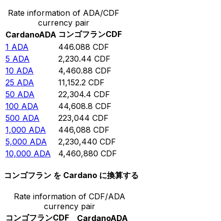
Rate information of ADA/CDF
currency pair
コンゴフラン
CDF
Cardano
ADA
1
ADA
446.088
CDF
5
ADA
2,230.44
CDF
10
ADA
4,460.88
CDF
25
ADA
11,152.2
CDF
50
ADA
22,304.4
CDF
100
ADA
44,608.8
CDF
500
ADA
223,044
CDF
1,000
ADA
446,088
CDF
5,000
ADA
2,230,440
CDF
10,000
ADA
4,460,880
CDF
コンゴフラン を Cardano に換算する
Rate information of CDF/ADA
currency pair
コンゴフラン
CDF
Cardano
ADA