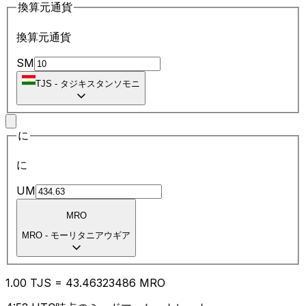
換算元通貨
換算元通貨
SM
TJS
-
タジキスタンソモニ
に
に
UM
MRO
MRO
-
モーリタニアウギア
1.00
TJS
=
43.46
323486
MRO