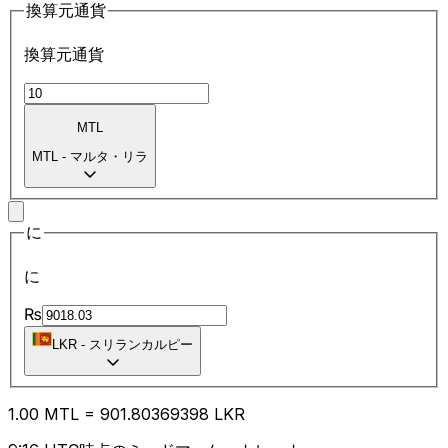
換算元通貨
換算元通貨
MTL
MTL
-
マルタ・リラ
に
に
₨
LKR
-
スリランカルピー
1.00
MTL
=
901.80
369398
LKR