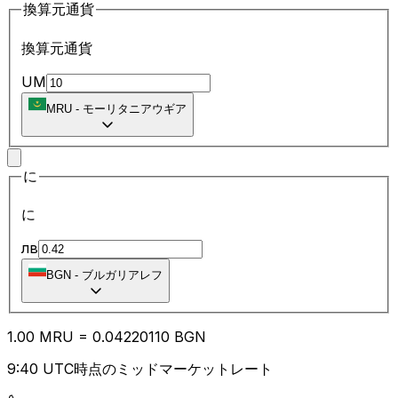
換算元通貨
換算元通貨
UM
MRU
-
モーリタニアウギア
に
に
лв
BGN
-
ブルガリアレフ
1.00
MRU
=
0.04
220110
BGN
9:40 UTC時点のミッドマーケットレート