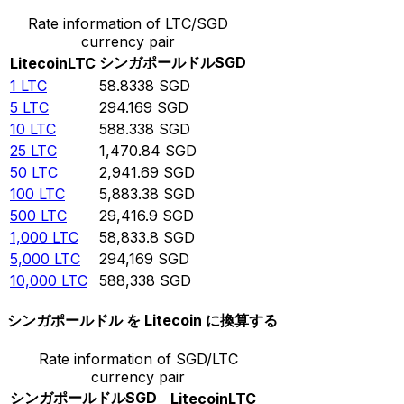
Rate information of LTC/SGD
currency pair
シンガポールドル
SGD
Litecoin
LTC
1
LTC
58.8338
SGD
5
LTC
294.169
SGD
10
LTC
588.338
SGD
25
LTC
1,470.84
SGD
50
LTC
2,941.69
SGD
100
LTC
5,883.38
SGD
500
LTC
29,416.9
SGD
1,000
LTC
58,833.8
SGD
5,000
LTC
294,169
SGD
10,000
LTC
588,338
SGD
シンガポールドル を Litecoin に換算する
Rate information of SGD/LTC
currency pair
シンガポールドル
SGD
Litecoin
LTC