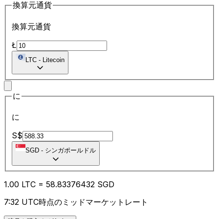
換算元通貨
換算元通貨
Ł
LTC
-
Litecoin
に
に
S$
SGD
-
シンガポールドル
1.00
LTC
=
58.83
376432
SGD
7:32 UTC時点のミッドマーケットレート