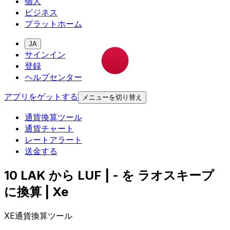
個人
ビジネス
プラットホーム
JA
サインイン
登録
ヘルプセンター
アプリをゲットする
メニューを切り替え
通貨換算ツール
通貨チャート
レートアラート
送金する
10 LAK から LUF | - を ラオスキープ
に換算 | Xe
XE通貨換算ツール