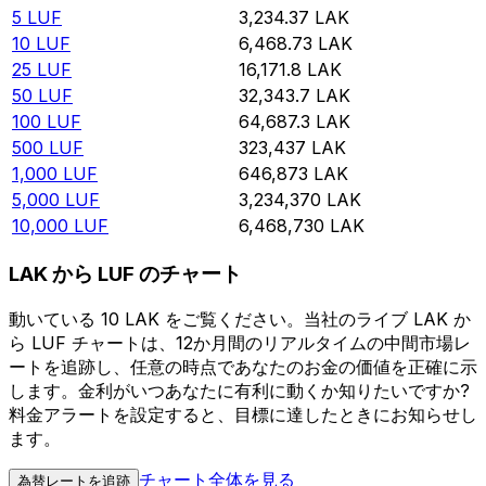
5
LUF
3,234.37
LAK
10
LUF
6,468.73
LAK
25
LUF
16,171.8
LAK
50
LUF
32,343.7
LAK
100
LUF
64,687.3
LAK
500
LUF
323,437
LAK
1,000
LUF
646,873
LAK
5,000
LUF
3,234,370
LAK
10,000
LUF
6,468,730
LAK
LAK から LUF のチャート
動いている 10 LAK をご覧ください。当社のライブ LAK か
ら LUF チャートは、12か月間のリアルタイムの中間市場レ
ートを追跡し、任意の時点であなたのお金の価値を正確に示
します。金利がいつあなたに有利に動くか知りたいですか?
料金アラートを設定すると、目標に達したときにお知らせし
ます。
チャート全体を見る
為替レートを追跡