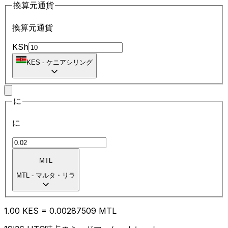
換算元通貨
換算元通貨
KSh
KES
-
ケニアシリング
に
に
MTL
MTL
-
マルタ・リラ
1.00
KES
=
0.00
287509
MTL