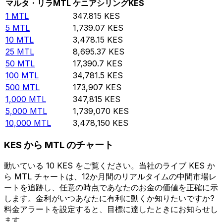
マルタ・リラ
MTL
ケニアシリング
KES
1
MTL
347.815
KES
5
MTL
1,739.07
KES
10
MTL
3,478.15
KES
25
MTL
8,695.37
KES
50
MTL
17,390.7
KES
100
MTL
34,781.5
KES
500
MTL
173,907
KES
1,000
MTL
347,815
KES
5,000
MTL
1,739,070
KES
10,000
MTL
3,478,150
KES
KES から MTL のチャート
動いている 10 KES をご覧ください。当社のライブ KES か
ら MTL チャートは、12か月間のリアルタイムの中間市場レ
ートを追跡し、任意の時点であなたのお金の価値を正確に示
します。金利がいつあなたに有利に動くか知りたいですか?
料金アラートを設定すると、目標に達したときにお知らせし
ます。