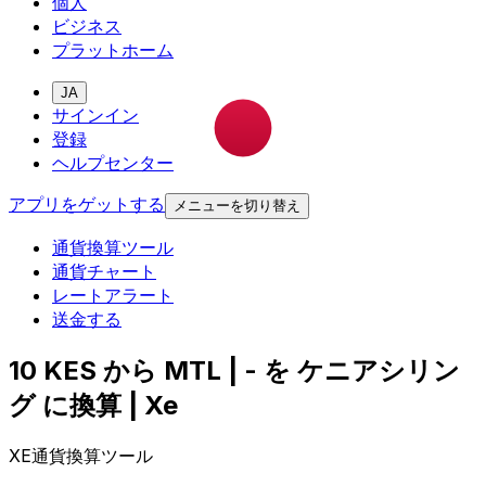
個人
ビジネス
プラットホーム
JA
サインイン
登録
ヘルプセンター
アプリをゲットする
メニューを切り替え
通貨換算ツール
通貨チャート
レートアラート
送金する
10 KES から MTL | - を ケニアシリン
グ に換算 | Xe
XE通貨換算ツール