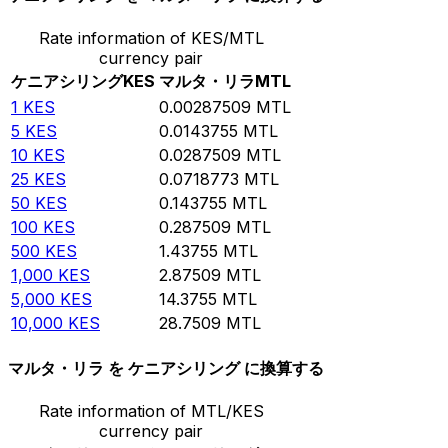
Rate information of KES/MTL
currency pair
ケニアシリング
KES
マルタ・リラ
MTL
1
KES
0.00287509
MTL
5
KES
0.0143755
MTL
10
KES
0.0287509
MTL
25
KES
0.0718773
MTL
50
KES
0.143755
MTL
100
KES
0.287509
MTL
500
KES
1.43755
MTL
1,000
KES
2.87509
MTL
5,000
KES
14.3755
MTL
10,000
KES
28.7509
MTL
マルタ・リラ を ケニアシリング に換算する
Rate information of MTL/KES
currency pair