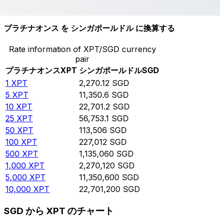
10,000
SGD
4.40505
XPT
プラチナオンス を シンガポールドル に換算する
Rate information of XPT/SGD currency
pair
プラチナオンス
XPT
シンガポールドル
SGD
1
XPT
2,270.12
SGD
5
XPT
11,350.6
SGD
10
XPT
22,701.2
SGD
25
XPT
56,753.1
SGD
50
XPT
113,506
SGD
100
XPT
227,012
SGD
500
XPT
1,135,060
SGD
1,000
XPT
2,270,120
SGD
5,000
XPT
11,350,600
SGD
10,000
XPT
22,701,200
SGD
SGD から XPT のチャート