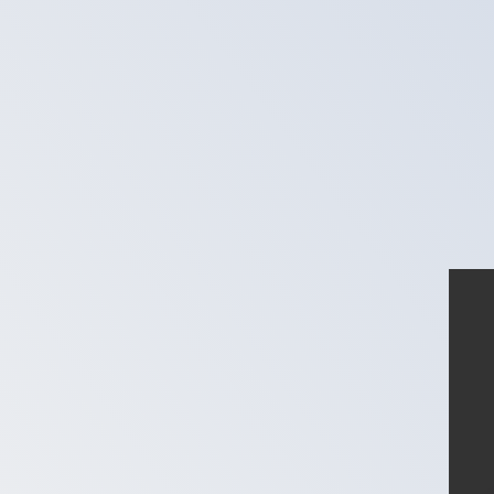
に
XPT
-
プラチナオンス
1.00
SGD
=
0.00
044050
XPT
8:59 UTC時点のミッドマーケットレート
為替スペシャリストに今すぐご相談ください。
競合他社より
電話相談を予約
換算ツールには仲値レートを使用します。これは情報提供
Xeで海外に送金できることをご存知ですか?
今すぐサインアップ