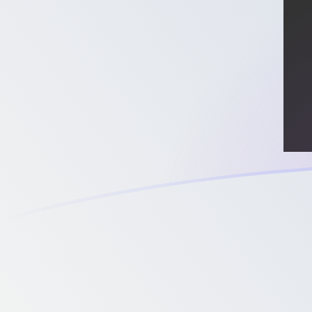
今日のSGDからXPTの為替レート
シンガポールドル を プラチナオンス に換算する
Rate information of SGD/XPT currency
pair
シンガポールドル
SGD
プラチナオンス
XPT
1
SGD
0.000440505
XPT
5
SGD
0.00220252
XPT
10
SGD
0.00440505
XPT
25
SGD
0.0110126
XPT
50
SGD
0.0220252
XPT
100
SGD
0.0440505
XPT
500
SGD
0.220252
XPT
1,000
SGD
0.440505
XPT
5,000
SGD
2.20252
XPT