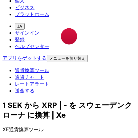
個人
ビジネス
プラットホーム
JA
サインイン
登録
ヘルプセンター
アプリをゲットする
メニューを切り替え
通貨換算ツール
通貨チャート
レートアラート
送金する
1 SEK から XRP | - を スウェーデンク
ローナ に換算 | Xe
XE通貨換算ツール