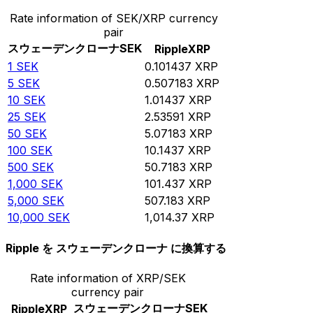
Rate information of SEK/XRP currency
pair
スウェーデンクローナ
SEK
Ripple
XRP
1
SEK
0.101437
XRP
5
SEK
0.507183
XRP
10
SEK
1.01437
XRP
25
SEK
2.53591
XRP
50
SEK
5.07183
XRP
100
SEK
10.1437
XRP
500
SEK
50.7183
XRP
1,000
SEK
101.437
XRP
5,000
SEK
507.183
XRP
10,000
SEK
1,014.37
XRP
Ripple を スウェーデンクローナ に換算する
Rate information of XRP/SEK
currency pair
スウェーデンクローナ
SEK
Ripple
XRP