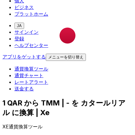
個人
ビジネス
プラットホーム
JA
サインイン
登録
ヘルプセンター
アプリをゲットする
メニューを切り替え
通貨換算ツール
通貨チャート
レートアラート
送金する
1 QAR から TMM | - を カタールリア
ル に換算 | Xe
XE通貨換算ツール