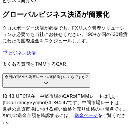
ビジネス向けXe
グローバルビジネス決済が簡素化
クロスボーダー決済が必要でも、FXリスク管理ソリューシ
ョンが必要でも当社にお任せください。190+か国の130通貨
にわたる国際送金をスケジュールします。
ビジネス決済
よくある質問をTMMするQAR
今日のTMMの為替レートのQARはいくらですか?
18:43 UTC現在、中堅市場のQAR対TMMレートは﷼1=
{toCurrencySymbol}4,794.47です。中間市場レートは、
世界の通貨市場における買い価格と売り価格の中間点です。
Xeでの送金金額を確認するには、
送金ページ
をご覧くださ
い。