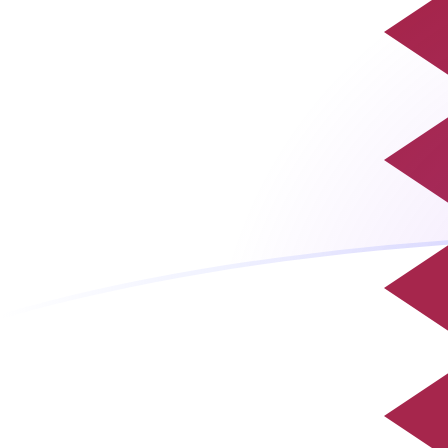
今すぐサインアップ
今日のQARからFIMの為替レート
カタールリアル を フィンランド・マルカ に換算する
Rate information of QAR/FIM currency pair
カタールリアル
QAR
フィンランド・マルカ
FIM
1
QAR
1.41503
FIM
5
QAR
7.07517
FIM
10
QAR
14.1503
FIM
25
QAR
35.3758
FIM
50
QAR
70.7517
FIM
100
QAR
141.503
FIM
500
QAR
707.517
FIM
1,000
QAR
1,415.03
FIM