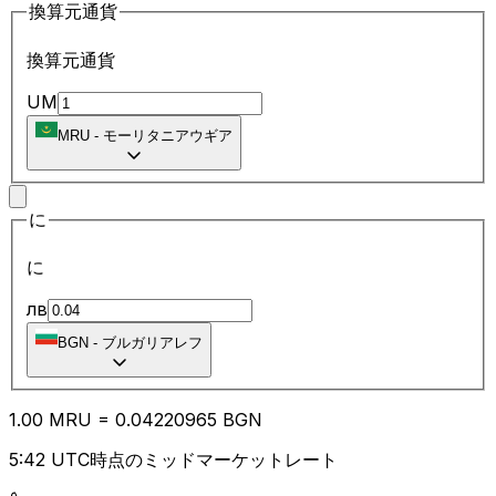
換算元通貨
換算元通貨
UM
MRU
-
モーリタニアウギア
に
に
лв
BGN
-
ブルガリアレフ
1.00
MRU
=
0.04
220965
BGN
5:42 UTC時点のミッドマーケットレート