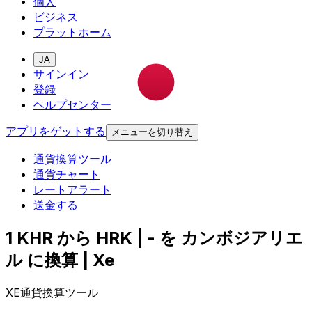
個人
ビジネス
プラットホーム
JA
サインイン
登録
ヘルプセンター
アプリをゲットする
メニューを切り替え
通貨換算ツール
通貨チャート
レートアラート
送金する
1 KHR から HRK | - を カンボジアリエ
ル に換算 | Xe
XE通貨換算ツール