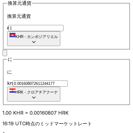
換算元通貨
換算元通貨
៛
KHR
-
カンボジアリエル
に
に
kn
HRK
-
クロアチアクーナ
1.00
KHR
=
0.00
160807
HRK
16:19 UTC時点のミッドマーケットレート