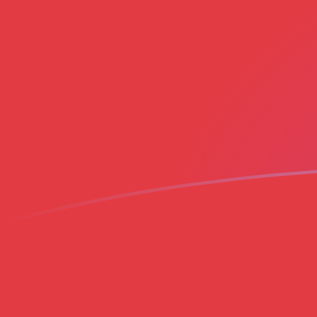
今すぐサインアップ
今日のAUDからMADの為替レート
オーストラリアドル を モロッコディルハム に換算する
Rate information of AUD/MAD currency pair
オーストラリアドル
AUD
モロッコディルハム
MAD
1
AUD
6.58189
MAD
5
AUD
32.9094
MAD
10
AUD
65.8189
MAD
25
AUD
164.547
MAD
50
AUD
329.094
MAD
100
AUD
658.189
MAD
500
AUD
3,290.94
MAD
1,000
AUD
6,581.89
MAD
5,000
AUD
32,909.4
MAD