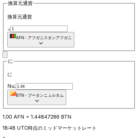
換算元通貨
換算元通貨
؋
AFN
-
アフガニスタンアフガニ
に
に
Nu.
BTN
-
ブータンニュルタム
1.00
AFN
=
1.44
847286
BTN
18:48 UTC時点のミッドマーケットレート