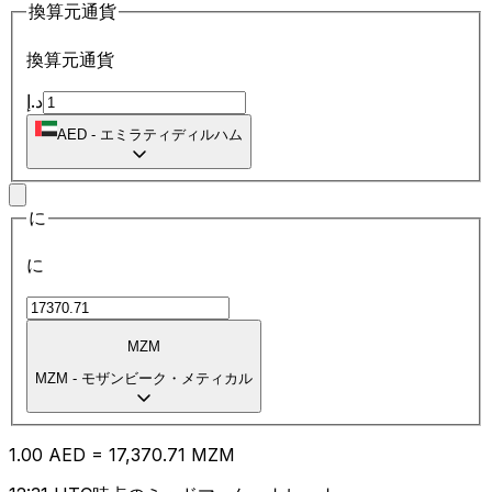
換算元通貨
換算元通貨
د.إ
AED
-
エミラティディルハム
に
に
MZM
MZM
-
モザンビーク・メティカル
1.00
AED
=
17,370.71
MZM