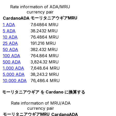
Rate information of ADA/MRU
currency pair
モーリタニアウギア
MRU
Cardano
ADA
1
ADA
7.64864
MRU
5
ADA
38.2432
MRU
10
ADA
76.4864
MRU
25
ADA
191.216
MRU
50
ADA
382.432
MRU
100
ADA
764.864
MRU
500
ADA
3,824.32
MRU
1,000
ADA
7,648.64
MRU
5,000
ADA
38,243.2
MRU
10,000
ADA
76,486.4
MRU
モーリタニアウギア を Cardano に換算する
Rate information of MRU/ADA
currency pair
モーリタニアウギア
MRU
Cardano
ADA