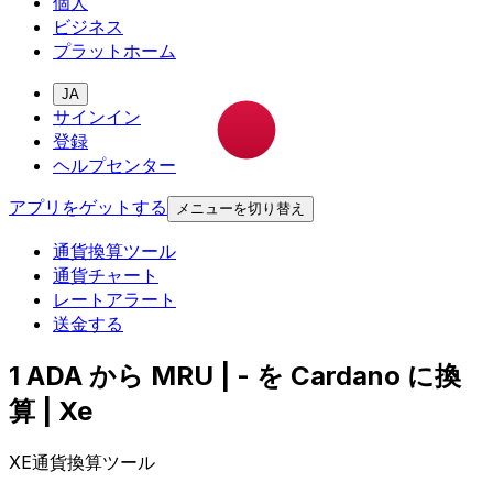
個人
ビジネス
プラットホーム
JA
サインイン
登録
ヘルプセンター
アプリをゲットする
メニューを切り替え
通貨換算ツール
通貨チャート
レートアラート
送金する
1 ADA から MRU | - を Cardano に換
算 | Xe
XE通貨換算ツール