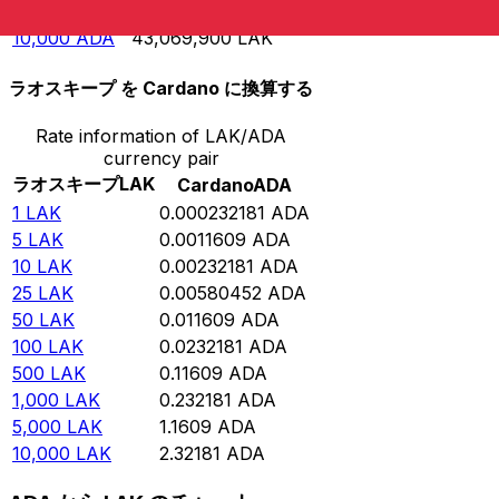
5,000
ADA
21,534,900
LAK
10,000
ADA
43,069,900
LAK
ラオスキープ を Cardano に換算する
Rate information of LAK/ADA
currency pair
ラオスキープ
LAK
Cardano
ADA
1
LAK
0.000232181
ADA
5
LAK
0.0011609
ADA
10
LAK
0.00232181
ADA
25
LAK
0.00580452
ADA
50
LAK
0.011609
ADA
100
LAK
0.0232181
ADA
500
LAK
0.11609
ADA
1,000
LAK
0.232181
ADA
5,000
LAK
1.1609
ADA
10,000
LAK
2.32181
ADA