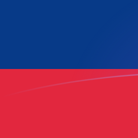
今すぐサインアップ
今日のADAからLAKの為替レート
Cardano を ラオスキープ に換算する
Rate information of ADA/LAK
currency pair
ラオスキープ
LAK
Cardano
ADA
1
ADA
4,306.99
LAK
5
ADA
21,534.9
LAK
10
ADA
43,069.9
LAK
25
ADA
107,675
LAK
50
ADA
215,349
LAK
100
ADA
430,699
LAK
500
ADA
2,153,490
LAK
1,000
ADA
4,306,990
LAK