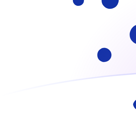
Xeで海外に送金できることをご存知ですか?
今すぐサインアップ
今日のADAからIEPの為替レート
Cardano を アイルランド・ポンド に換算する
Rate information of ADA/IEP currency
pair
アイルランド・ポンド
IEP
Cardano
ADA
1
ADA
0.134593
IEP
5
ADA
0.672963
IEP
10
ADA
1.34593
IEP
25
ADA
3.36481
IEP
50
ADA
6.72963
IEP
100
ADA
13.4593
IEP
500
ADA
67.2963
IEP