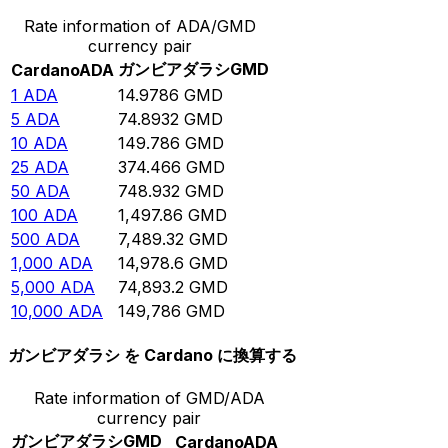
Rate information of ADA/GMD
currency pair
ガンビアダラシ
GMD
Cardano
ADA
1
ADA
14.9786
GMD
5
ADA
74.8932
GMD
10
ADA
149.786
GMD
25
ADA
374.466
GMD
50
ADA
748.932
GMD
100
ADA
1,497.86
GMD
500
ADA
7,489.32
GMD
1,000
ADA
14,978.6
GMD
5,000
ADA
74,893.2
GMD
10,000
ADA
149,786
GMD
ガンビアダラシ を Cardano に換算する
Rate information of GMD/ADA
currency pair
ガンビアダラシ
GMD
Cardano
ADA