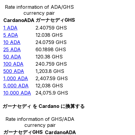
Rate information of ADA/GHS
currency pair
ガーナセディ
GHS
Cardano
ADA
1
ADA
2.40759
GHS
5
ADA
12.038
GHS
10
ADA
24.0759
GHS
25
ADA
60.1898
GHS
50
ADA
120.38
GHS
100
ADA
240.759
GHS
500
ADA
1,203.8
GHS
1,000
ADA
2,407.59
GHS
5,000
ADA
12,038
GHS
10,000
ADA
24,075.9
GHS
ガーナセディ を Cardano に換算する
Rate information of GHS/ADA
currency pair
ガーナセディ
GHS
Cardano
ADA