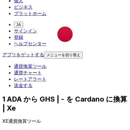
個人
ビジネス
プラットホーム
JA
サインイン
登録
ヘルプセンター
アプリをゲットする
メニューを切り替え
通貨換算ツール
通貨チャート
レートアラート
送金する
1 ADA から GHS | - を Cardano に換算
| Xe
XE通貨換算ツール