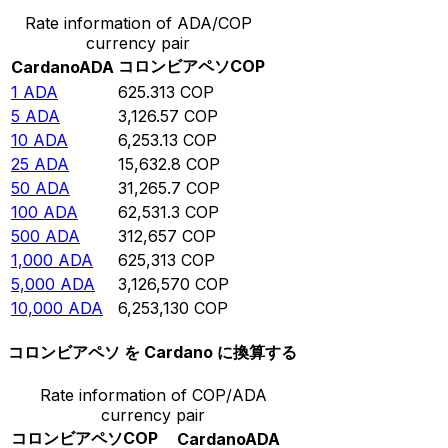
Rate information of ADA/COP
currency pair
コロンビアペソ
COP
Cardano
ADA
1
ADA
625.313
COP
5
ADA
3,126.57
COP
10
ADA
6,253.13
COP
25
ADA
15,632.8
COP
50
ADA
31,265.7
COP
100
ADA
62,531.3
COP
500
ADA
312,657
COP
1,000
ADA
625,313
COP
5,000
ADA
3,126,570
COP
10,000
ADA
6,253,130
COP
コロンビアペソ を Cardano に換算する
Rate information of COP/ADA
currency pair
コロンビアペソ
COP
Cardano
ADA