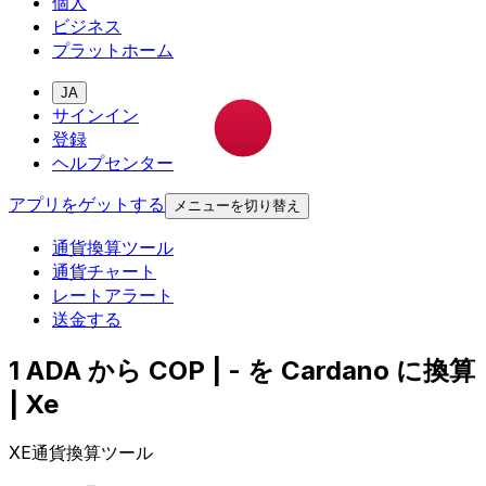
個人
ビジネス
プラットホーム
JA
サインイン
登録
ヘルプセンター
アプリをゲットする
メニューを切り替え
通貨換算ツール
通貨チャート
レートアラート
送金する
1 ADA から COP | - を Cardano に換算
| Xe
XE通貨換算ツール