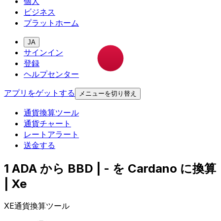
個人
ビジネス
プラットホーム
JA
サインイン
登録
ヘルプセンター
アプリをゲットする
メニューを切り替え
通貨換算ツール
通貨チャート
レートアラート
送金する
1 ADA から BBD | - を Cardano に換算
| Xe
XE通貨換算ツール