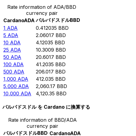
Rate information of ADA/BBD
currency pair
バルバドスドル
BBD
Cardano
ADA
1
ADA
0.412035
BBD
5
ADA
2.06017
BBD
10
ADA
4.12035
BBD
25
ADA
10.3009
BBD
50
ADA
20.6017
BBD
100
ADA
41.2035
BBD
500
ADA
206.017
BBD
1,000
ADA
412.035
BBD
5,000
ADA
2,060.17
BBD
10,000
ADA
4,120.35
BBD
バルバドスドル を Cardano に換算する
Rate information of BBD/ADA
currency pair
バルバドスドル
BBD
Cardano
ADA