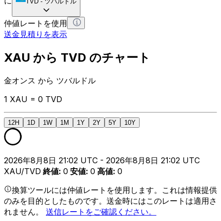
に
TVD
-
ツバルドル
仲値レートを使用
送金見積りを表示
XAU から TVD のチャート
金オンス から ツバルドル
1 XAU = 0 TVD
12H
1D
1W
1M
1Y
2Y
5Y
10Y
2026年8月8日 21:02 UTC - 2026年8月8日 21:02 UTC
XAU/TVD
終値
:
0
安値
:
0
高値
:
0
換算ツールには仲値レートを使用します。これは情報提供
のみを目的としたものです。送金時にはこのレートは適用さ
れません。
送信レートをご確認ください。