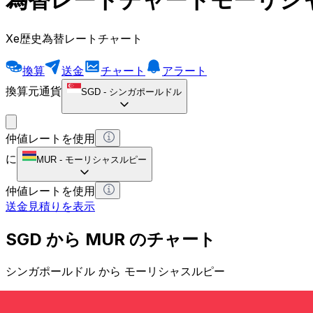
Xe歴史為替レートチャート
換算
送金
チャート
アラート
換算元通貨
SGD
-
シンガポールドル
仲値レートを使用
に
MUR
-
モーリシャスルピー
仲値レートを使用
送金見積りを表示
SGD から MUR のチャート
シンガポールドル から モーリシャスルピー
1 SGD = 0 MUR