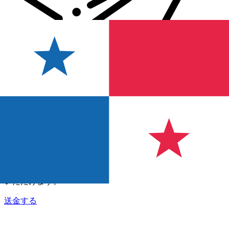
Xe 国際送金
オンラインの送金が迅速、安全、簡単に行えます。ライブの
追跡と通知に加え、柔軟な配信と支払いオプションをご利用
いただけます。
送金する