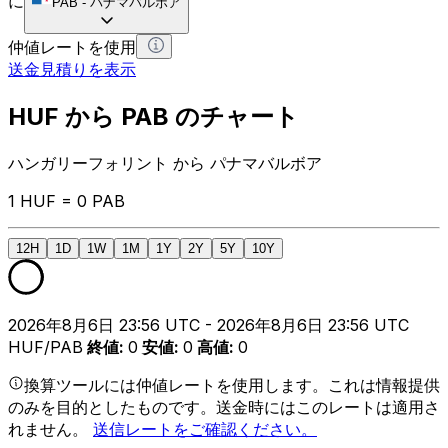
に
PAB
-
パナマバルボア
仲値レートを使用
送金見積りを表示
HUF から PAB のチャート
ハンガリーフォリント から パナマバルボア
1 HUF = 0 PAB
12H
1D
1W
1M
1Y
2Y
5Y
10Y
2026年8月6日 23:56 UTC - 2026年8月6日 23:56 UTC
HUF/PAB
終値
:
0
安値
:
0
高値
:
0
換算ツールには仲値レートを使用します。これは情報提供
のみを目的としたものです。送金時にはこのレートは適用さ
れません。
送信レートをご確認ください。