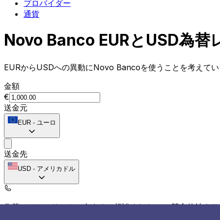
プロバイダー
通貨
Novo Banco EURとUS
EURからUSDへの異動にNovo Bancoを使うことを考え
金額
€
送金元
EUR
-
ユーロ
送金先
USD
-
アメリカドル
為替スペシャリストに今すぐご相談ください。
競合他社より