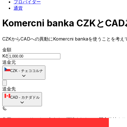
プロバイダー
通貨
Komercni banka CZ
CZKからCADへの異動にKomercni bankaを使うことを
金額
Kč
送金元
CZK
-
チェココルナ
送金先
CAD
-
カナダドル
為替スペシャリストに今すぐご相談ください。
競合他社より