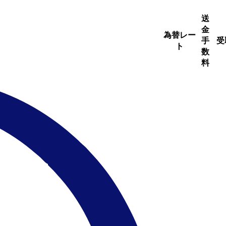
送
金
為替レー
手
受
ト
数
料