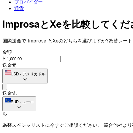
プロバイダー
通貨
ImprosaとXeを比較してく
国際送金で Improsa とXeのどちらを選びますか?為替
金額
$
送金元
USD
-
アメリカドル
送金先
EUR
-
ユーロ
為替スペシャリストに今すぐご相談ください。
競合他社より