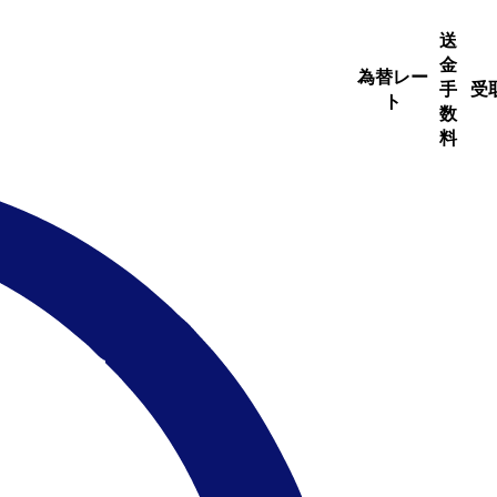
送
金
為替レー
手
受
ト
数
料