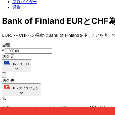
プロバイダー
通貨
Bank of Finland EU
EURからCHFへの異動にBank of Finlandを使うことを
金額
€
送金元
EUR
-
ユーロ
送金先
CHF
-
スイスフラン
為替スペシャリストに今すぐご相談ください。
競合他社より