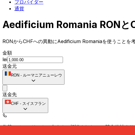
プロバイダー
通貨
Aedificium Romania
RONからCHFへの異動にAedificium Romaniaを使う
金額
lei
送金元
RON
-
ルーマニアニューレウ
送金先
CHF
-
スイスフラン
為替スペシャリストに今すぐご相談ください。
競合他社より