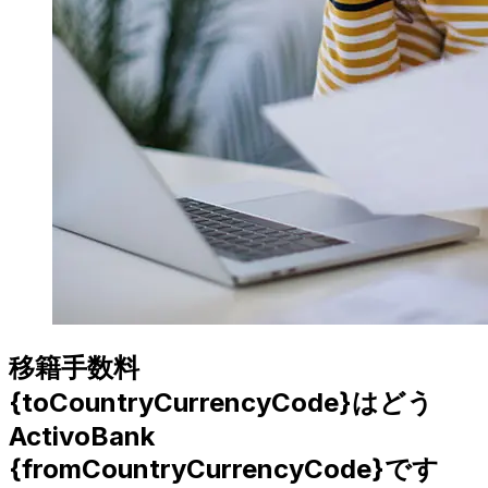
移籍手数料
{toCountryCurrencyCode}はどう
ActivoBank
{fromCountryCurrencyCode}です