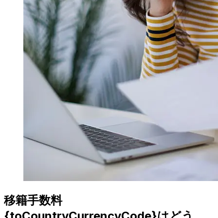
移籍手数料
{toCountryCurrencyCode}はどう