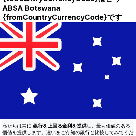
ABSA Botswana
{fromCountryCurrencyCode}です
か?
BWP年からAUDへの国際送金コストABSA Botswana送金
額などの要因によって異なります。通常、大きな送金は手数
料が低く、為替レートも良いです。Xeと ABSA Botswana
手数料を比較するために比較表を確認してください。
なぜ従来の銀行ではなくXeで送金する
のですか?
より良い料金
私たちは常に
銀行を上回る金利を提供し
、最も価値のある
価値を提供します。違いをご存知の銀行と比較してみてくだ