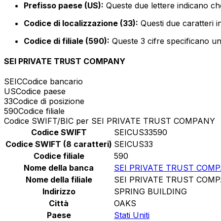
Prefisso paese (US):
Queste due lettere indicano che 
Codice di localizzazione (33):
Questi due caratteri i
Codice di filiale (590):
Queste 3 cifre specificano un 
SEI PRIVATE TRUST COMPANY
SEIC
Codice bancario
US
Codice paese
33
Codice di posizione
590
Codice filiale
Codice SWIFT/BIC per SEI PRIVATE TRUST COMPANY
Codice SWIFT
SEICUS33590
Codice SWIFT (8 caratteri)
SEICUS33
Codice filiale
590
Nome della banca
SEI PRIVATE TRUST COM
Nome della filiale
SEI PRIVATE TRUST COM
Indirizzo
SPRING BUILDING
Città
OAKS
Paese
Stati Uniti