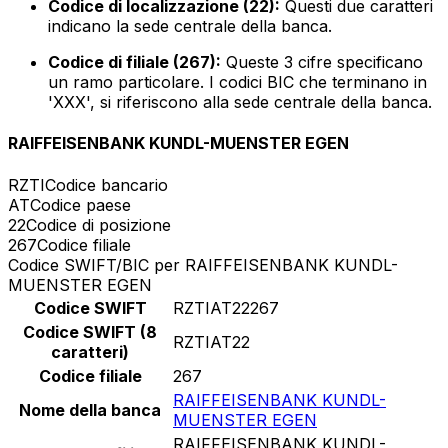
Codice di localizzazione (22):
Questi due caratteri
indicano la sede centrale della banca.
Codice di filiale (267):
Queste 3 cifre specificano
un ramo particolare. I codici BIC che terminano in
'XXX', si riferiscono alla sede centrale della banca.
RAIFFEISENBANK KUNDL-MUENSTER EGEN
RZTI
Codice bancario
AT
Codice paese
22
Codice di posizione
267
Codice filiale
Codice SWIFT/BIC per RAIFFEISENBANK KUNDL-
MUENSTER EGEN
Codice SWIFT
RZTIAT22267
Codice SWIFT (8
RZTIAT22
caratteri)
Codice filiale
267
RAIFFEISENBANK KUNDL-
Nome della banca
MUENSTER EGEN
RAIFFEISENBANK KUNDL-