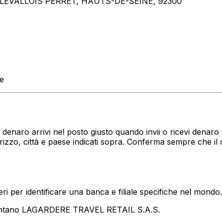
EVALLOIS PERRET, HAUTS-DE-SEINE, 92300
te
tuo denaro arrivi nel posto giusto quando invii o ricevi den
izzo, città e paese indicati sopra. Conferma sempre che il
i per identificare una banca e filiale specifiche nel mondo.
sentano LAGARDERE TRAVEL RETAIL S.A.S.