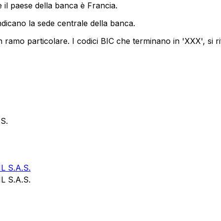
 il paese della banca è Francia.
ndicano la sede centrale della banca.
 ramo particolare. I codici BIC che terminano in 'XXX', si ri
S.
 S.A.S.
 S.A.S.