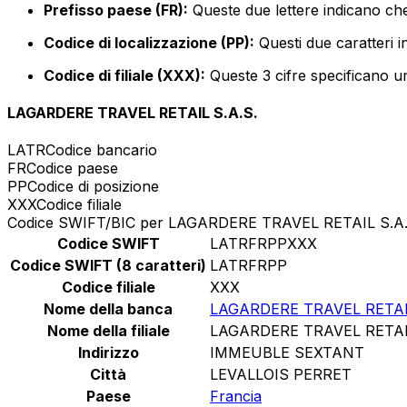
Prefisso paese (FR):
Queste due lettere indicano che
Codice di localizzazione (PP):
Questi due caratteri i
Codice di filiale (XXX):
Queste 3 cifre specificano un
LAGARDERE TRAVEL RETAIL S.A.S.
LATR
Codice bancario
FR
Codice paese
PP
Codice di posizione
XXX
Codice filiale
Codice SWIFT/BIC per LAGARDERE TRAVEL RETAIL S.A.
Codice SWIFT
LATRFRPPXXX
Codice SWIFT (8 caratteri)
LATRFRPP
Codice filiale
XXX
Nome della banca
LAGARDERE TRAVEL RETAIL
Nome della filiale
LAGARDERE TRAVEL RETAIL
Indirizzo
IMMEUBLE SEXTANT
Città
LEVALLOIS PERRET
Paese
Francia