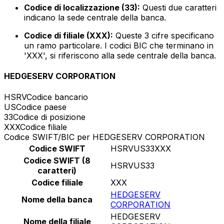
Codice di localizzazione (33):
Questi due caratteri
indicano la sede centrale della banca.
Codice di filiale (XXX):
Queste 3 cifre specificano
un ramo particolare. I codici BIC che terminano in
'XXX', si riferiscono alla sede centrale della banca.
HEDGESERV CORPORATION
HSRV
Codice bancario
US
Codice paese
33
Codice di posizione
XXX
Codice filiale
Codice SWIFT/BIC per HEDGESERV CORPORATION
Codice SWIFT
HSRVUS33XXX
Codice SWIFT (8
HSRVUS33
caratteri)
Codice filiale
XXX
HEDGESERV
Nome della banca
CORPORATION
HEDGESERV
Nome della filiale