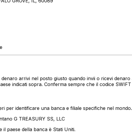
FALO GROVE, IL, 60089
te
uo denaro arrivi nel posto giusto quando invii o ricevi den
 paese indicati sopra. Conferma sempre che il codice SWIFT
i per identificare una banca e filiale specifiche nel mondo.
sentano G TREASURY SS, LLC
il paese della banca è Stati Uniti.