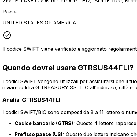
2100 E. LAKE COOK RD, FLOOR 11-12,, SUITE 1100, BUF
Paese
UNITED STATES OF AMERICA
Il codice SWIFT viene verificato e aggiornato regolarmen
Quando dovrei usare GTRSUS44FLI?
I codici SWIFT vengono utilizzati per assicurarsi che il t
inviare soldi a G TREASURY SS, LLC all'indirizzo, città e
Analisi GTRSUS44FLI
I codici SWIFT/BIC sono composti da 8 a 11 lettere e numer
Codice bancario (GTRS):
Queste 4 lettere rappre
Prefisso paese (US):
Queste due lettere indicano che 