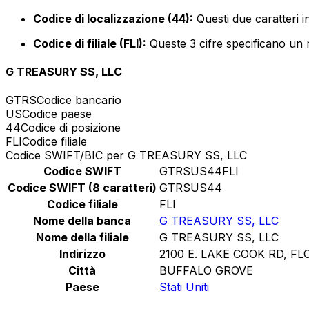
Codice di localizzazione (44):
Questi due caratteri i
Codice di filiale (FLI):
Queste 3 cifre specificano un r
G TREASURY SS, LLC
GTRS
Codice bancario
US
Codice paese
44
Codice di posizione
FLI
Codice filiale
Codice SWIFT/BIC per G TREASURY SS, LLC
Codice SWIFT
GTRSUS44FLI
Codice SWIFT (8 caratteri)
GTRSUS44
Codice filiale
FLI
Nome della banca
G TREASURY SS, LLC
Nome della filiale
G TREASURY SS, LLC
Indirizzo
2100 E. LAKE COOK RD, FLO
Città
BUFFALO GROVE
Paese
Stati Uniti