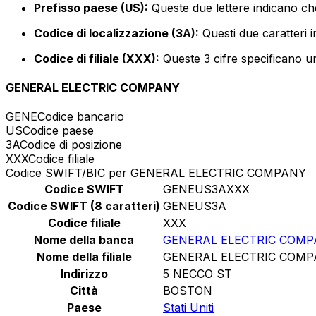
Prefisso paese (US):
Queste due lettere indicano che 
Codice di localizzazione (3A):
Questi due caratteri i
Codice di filiale (XXX):
Queste 3 cifre specificano un
GENERAL ELECTRIC COMPANY
GENE
Codice bancario
US
Codice paese
3A
Codice di posizione
XXX
Codice filiale
Codice SWIFT/BIC per GENERAL ELECTRIC COMPANY
Codice SWIFT
GENEUS3AXXX
Codice SWIFT (8 caratteri)
GENEUS3A
Codice filiale
XXX
Nome della banca
GENERAL ELECTRIC COM
Nome della filiale
GENERAL ELECTRIC COM
Indirizzo
5 NECCO ST
Città
BOSTON
Paese
Stati Uniti