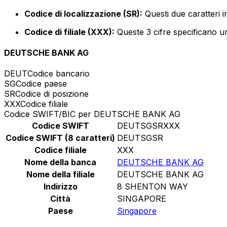
Codice di localizzazione (SR):
Questi due caratteri i
Codice di filiale (XXX):
Queste 3 cifre specificano un
DEUTSCHE BANK AG
DEUT
Codice bancario
SG
Codice paese
SR
Codice di posizione
XXX
Codice filiale
Codice SWIFT/BIC per DEUTSCHE BANK AG
Codice SWIFT
DEUTSGSRXXX
Codice SWIFT (8 caratteri)
DEUTSGSR
Codice filiale
XXX
Nome della banca
DEUTSCHE BANK AG
Nome della filiale
DEUTSCHE BANK AG
Indirizzo
8 SHENTON WAY
Città
SINGAPORE
Paese
Singapore