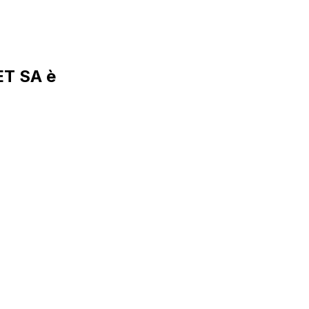
T SA è