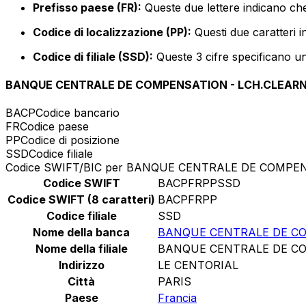
Prefisso paese (FR):
Queste due lettere indicano che
Codice di localizzazione (PP):
Questi due caratteri i
Codice di filiale (SSD):
Queste 3 cifre specificano un 
BANQUE CENTRALE DE COMPENSATION - LCH.CLEAR
BACP
Codice bancario
FR
Codice paese
PP
Codice di posizione
SSD
Codice filiale
Codice SWIFT/BIC per BANQUE CENTRALE DE COMPE
Codice SWIFT
BACPFRPPSSD
Codice SWIFT (8 caratteri)
BACPFRPP
Codice filiale
SSD
Nome della banca
BANQUE CENTRALE DE CO
Nome della filiale
BANQUE CENTRALE DE CO
Indirizzo
LE CENTORIAL
Città
PARIS
Paese
Francia