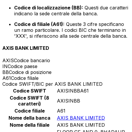
Codice di localizzazione (BB):
Questi due caratteri
indicano la sede centrale della banca.
Codice di filiale (A61):
Queste 3 cifre specificano
un ramo particolare. I codici BIC che terminano in
'XXX', si riferiscono alla sede centrale della banca.
AXIS BANK LIMITED
AXIS
Codice bancario
IN
Codice paese
BB
Codice di posizione
A61
Codice filiale
Codice SWIFT/BIC per AXIS BANK LIMITED
Codice SWIFT
AXISINBBA61
Codice SWIFT (8
AXISINBB
caratteri)
Codice filiale
A61
Nome della banca
AXIS BANK LIMITED
Nome della filiale
AXIS BANK LIMITED
FLOOR GF AND 0, BHADAUR