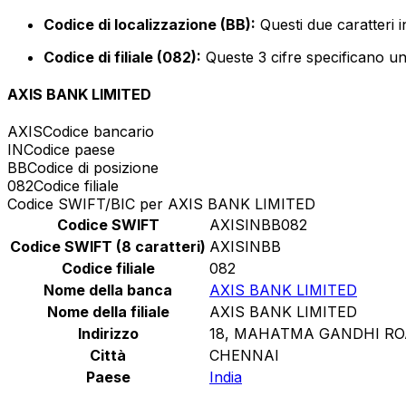
Codice di localizzazione (BB):
Questi due caratteri i
Codice di filiale (082):
Queste 3 cifre specificano un 
AXIS BANK LIMITED
AXIS
Codice bancario
IN
Codice paese
BB
Codice di posizione
082
Codice filiale
Codice SWIFT/BIC per AXIS BANK LIMITED
Codice SWIFT
AXISINBB082
Codice SWIFT (8 caratteri)
AXISINBB
Codice filiale
082
Nome della banca
AXIS BANK LIMITED
Nome della filiale
AXIS BANK LIMITED
Indirizzo
18, MAHATMA GANDHI R
Città
CHENNAI
Paese
India