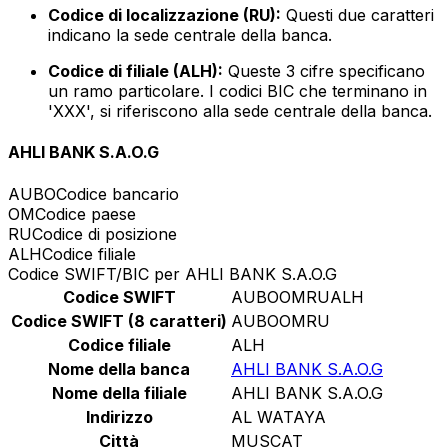
Codice di localizzazione (RU):
Questi due caratteri
indicano la sede centrale della banca.
Codice di filiale (ALH):
Queste 3 cifre specificano
un ramo particolare. I codici BIC che terminano in
'XXX', si riferiscono alla sede centrale della banca.
AHLI BANK S.A.O.G
AUBO
Codice bancario
OM
Codice paese
RU
Codice di posizione
ALH
Codice filiale
Codice SWIFT/BIC per AHLI BANK S.A.O.G
Codice SWIFT
AUBOOMRUALH
Codice SWIFT (8 caratteri)
AUBOOMRU
Codice filiale
ALH
Nome della banca
AHLI BANK S.A.O.G
Nome della filiale
AHLI BANK S.A.O.G
Indirizzo
AL WATAYA
Città
MUSCAT