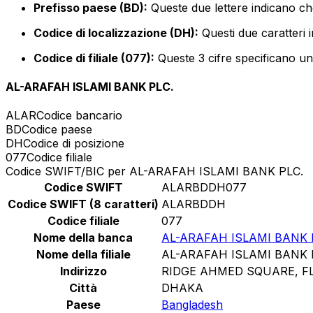
Prefisso paese (BD):
Queste due lettere indicano ch
Codice di localizzazione (DH):
Questi due caratteri 
Codice di filiale (077):
Queste 3 cifre specificano un 
AL-ARAFAH ISLAMI BANK PLC.
ALAR
Codice bancario
BD
Codice paese
DH
Codice di posizione
077
Codice filiale
Codice SWIFT/BIC per AL-ARAFAH ISLAMI BANK PLC.
Codice SWIFT
ALARBDDH077
Codice SWIFT (8 caratteri)
ALARBDDH
Codice filiale
077
Nome della banca
AL-ARAFAH ISLAMI BANK 
Nome della filiale
AL-ARAFAH ISLAMI BANK 
Indirizzo
RIDGE AHMED SQUARE, F
Città
DHAKA
Paese
Bangladesh