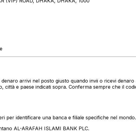
R (VIP) ROAD, DHAKA, DHAKA, 1000
te
tuo denaro arrivi nel posto giusto quando invii o ricevi de
, città e paese indicati sopra. Conferma sempre che il cod
i per identificare una banca e filiale specifiche nel mondo.
sentano AL-ARAFAH ISLAMI BANK PLC.