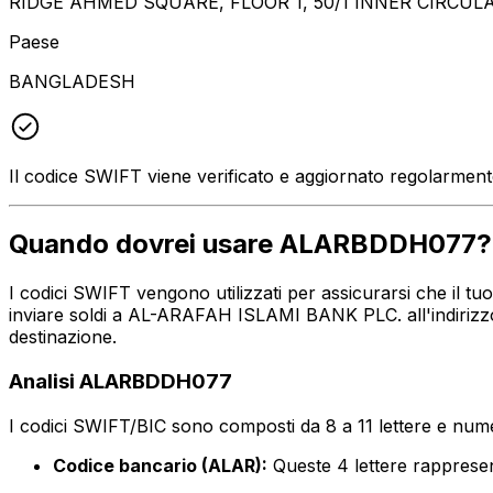
RIDGE AHMED SQUARE, FLOOR 1, 50/1 INNER CIRCULA
Paese
BANGLADESH
Il codice SWIFT viene verificato e aggiornato regolarmen
Quando dovrei usare ALARBDDH077?
I codici SWIFT vengono utilizzati per assicurarsi che il 
inviare soldi a AL-ARAFAH ISLAMI BANK PLC. all'indirizzo
destinazione.
Analisi ALARBDDH077
I codici SWIFT/BIC sono composti da 8 a 11 lettere e numer
Codice bancario (ALAR):
Queste 4 lettere rappre