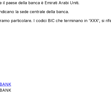
 il paese della banca è Emirati Arabi Uniti.
indicano la sede centrale della banca.
amo particolare. I codici BIC che terminano in 'XXX', si rif
 BANK
 BANK