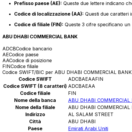
Prefisso paese (AE):
Queste due lettere indicano che
Codice di localizzazione (AA):
Questi due caratteri 
Codice di filiale (FIN):
Queste 3 cifre specificano un r
ABU DHABI COMMERCIAL BANK
ADCB
Codice bancario
AE
Codice paese
AA
Codice di posizione
FIN
Codice filiale
Codice SWIFT/BIC per ABU DHABI COMMERCIAL BANK
Codice SWIFT
ADCBAEAAFIN
Codice SWIFT (8 caratteri)
ADCBAEAA
Codice filiale
FIN
Nome della banca
ABU DHABI COMMERCIAL
Nome della filiale
ABU DHABI COMMERCIAL
Indirizzo
AL SALAM STREET
Città
ABU DHABI
Paese
Emirati Arabi Uniti