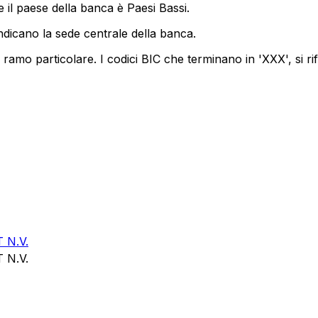
 il paese della banca è Paesi Bassi.
ndicano la sede centrale della banca.
ramo particolare. I codici BIC che terminano in 'XXX', si ri
N.V.
N.V.