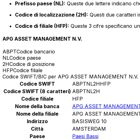
Prefisso paese (NL):
Queste due lettere indicano che
Codice di localizzazione (2H):
Questi due caratteri i
Codice di filiale (HFP):
Queste 3 cifre specificano un 
APG ASSET MANAGEMENT N.V.
ABPT
Codice bancario
NL
Codice paese
2H
Codice di posizione
HFP
Codice filiale
Codice SWIFT/BIC per APG ASSET MANAGEMENT N.V.
Codice SWIFT
ABPTNL2HHFP
Codice SWIFT (8 caratteri)
ABPTNL2H
Codice filiale
HFP
Nome della banca
APG ASSET MANAGEMENT 
Nome della filiale
APG ASSET MANAGEMENT 
Indirizzo
BASISWEG 10
Città
AMSTERDAM
Paese
Paesi Bassi