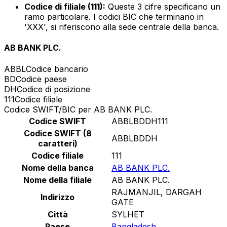
Codice di filiale (111):
Queste 3 cifre specificano un
ramo particolare. I codici BIC che terminano in
'XXX', si riferiscono alla sede centrale della banca.
AB BANK PLC.
ABBL
Codice bancario
BD
Codice paese
DH
Codice di posizione
111
Codice filiale
Codice SWIFT/BIC per AB BANK PLC.
Codice SWIFT
ABBLBDDH111
Codice SWIFT (8
ABBLBDDH
caratteri)
Codice filiale
111
Nome della banca
AB BANK PLC.
Nome della filiale
AB BANK PLC.
RAJMANJIL, DARGAH
Indirizzo
GATE
Città
SYLHET
Paese
Bangladesh